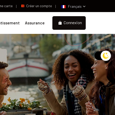
ne carte
Créer un compte
Français
Connexion
stissement
Assurance